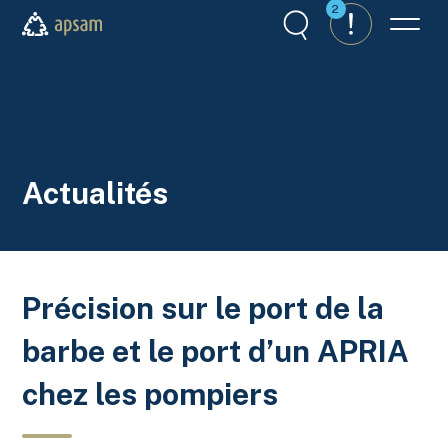
Aller au contenu principal
2
Recherche
Alertes
Menu
APSAM
Actualités
Précision sur le port de la
barbe et le port d’un APRIA
chez les pompiers