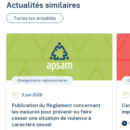
Actualités similaires
Toutes les actualités
Publication du Règlement concernant les mesures pour préveni
Certifi
Changements réglementaires
C
3 juin 2026
Publication du Règlement concernant
Cer
les mesures pour prévenir ou faire
imp
cesser une situation de violence à
caractère sexuel