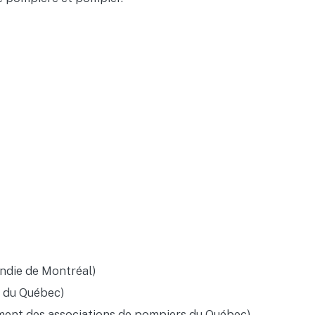
endie de Montréal)
 du Québec)
ent des associations de pompiers du Québec)