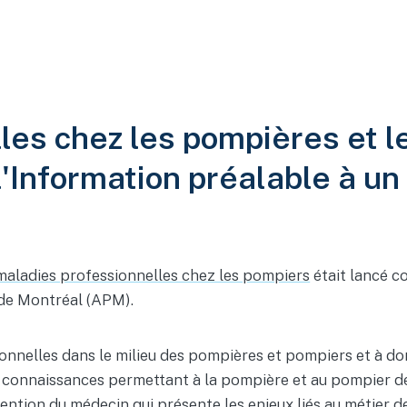
les chez les pompières et l
 l'Information préalable à u
 maladies professionnelles chez les pompiers
était lancé c
 de Montréal (APM).
ionnelles dans le milieu des pompières et pompiers et à do
es connaissances permettant à la pompière et au pompier 
l'intention du médecin qui présente les enjeux liés au métier