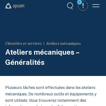
Aller au contenu principal
2
Recherche
Alertes
Menu
APSAM
Clientèles et services
Ateliers mécaniques
Ateliers mécaniques –
Généralités
Plusieurs tâches sont effectuées dans les ateliers
mécaniques. De nombreux outils et équipements y
sont utilisés. Vous trouverez notamment des