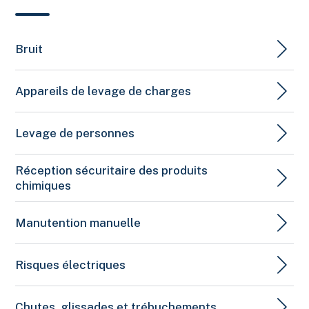
Fumées et gaz de soudage
Sécurité en électricité
Stockage et manutention des bouteilles de gaz
Bruit
comprimé
Travail à chaud
Appareils de levage de charges
Ventilation
Soudage de métaux : un risque cancérogène avéré
Levage de personnes
(INRS)
Fumées de soudage
(INRS)
Réception sécuritaire des produits
chimiques
Procédés de soudage
Soudage et coupage à l'arc et à l'oxygaz
(ASPHME)
Manutention manuelle
Procédés de soudage et dangers associés
(CCHST)
Soudage et coupage au chalumeau
(INRS)
Risques électriques
Le soudage manuel à l'arc avec électrodes enrobées
(INRS)
Chutes, glissades et trébuchements