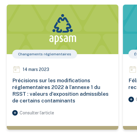
Précisions sur les modifications réglementaires 2022 à l’anne
Félici
Changements réglementaires
É
14 mars 2023
Précisions sur les modifications
Fél
réglementaires 2022 à l’annexe 1 du
re
RSST : valeurs d’exposition admissibles
de certains contaminants
Consulter l’article