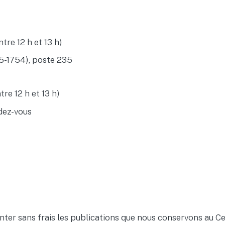
ntre 12 h et 13 h)
5-1754), poste 235
tre 12 h et 13 h)
ndez-vous
nter sans frais les publications que nous conservons au 