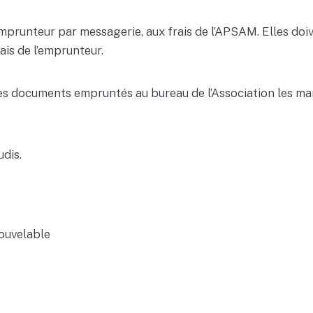
mprunteur par messagerie, aux frais de l’APSAM. Elles doi
ais de l’emprunteur.
 documents empruntés au bureau de l’Association les mardis
udis.
nouvelable