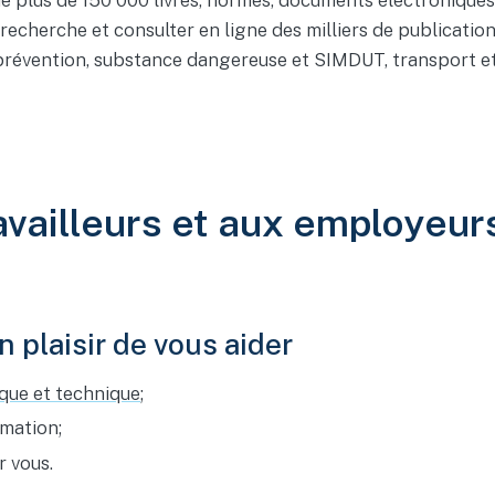
e plus de 150 000 livres, normes, documents électroniques
e recherche et consulter en ligne des milliers de publicati
révention, substance dangereuse et SIMDUT, transport et t
ravailleurs et aux employeu
 plaisir de vous aider
ique et technique
;
rmation;
 vous.