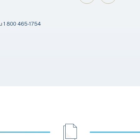
au
1 800 465-1754