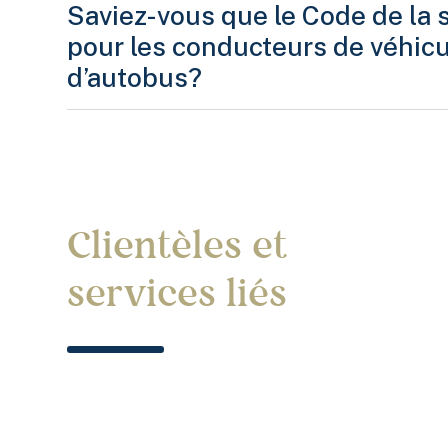
Saviez-vous que le Code de la s
pour les conducteurs de véhicu
d’autobus?
En vertu de l’
article 202.2.1.2 du Code de la sécuri
« Il est interdit de conduire ou d’avoir l
Clientèles et
alcoolémie est égale ou supérieure à
50
services liés
Cette interdiction ne s’applique pas en 
1° un ensemble de véhicules routiers f
nominal brut combiné totalise 4 500 kg 
2° une autocaravane;