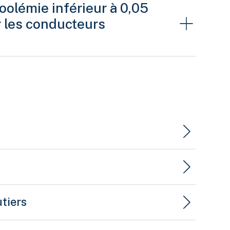
coolémie inférieur à 0,05
r les conducteurs
cule visé à l’article 202.2.1.1 si son
u une tente-caravane et dont le poids
utiers