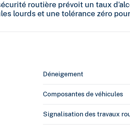
écurité routière prévoit un taux d’al
les lourds et une tolérance zéro pou
té routière
:
a garde ou le contrôle d’un véhicule lourd autre qu’un véhi
 mg d’alcool par 100 ml de sang
.
Déneigement
ce qui concerne :
Composantes de véhicules
ormé d’un véhicule de promenade tirant une caravane o
ou plus;
Signalisation des travaux ro