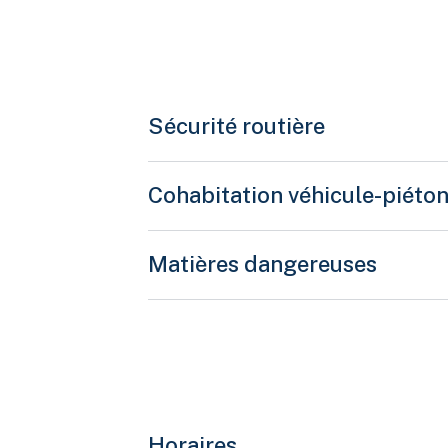
al brut est de 4 500 kg ou plus sur lequel il n’est pas 
t pris en application de l’article 622. »
Sécurité routière
Cohabitation véhicule-piéto
que celle visée à l’article 202.2 de conduire ou d’avoir 
ésence d’alcool dans son organisme. »
Matières dangereuses
Horaires