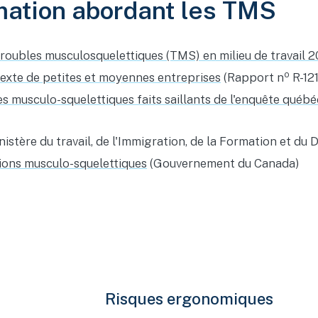
mation abordant les TMS
x troubles musculosquelettiques (TMS) en milieu de travail
o
texte de petites et moyennes entreprises
(Rapport n
R-121
s musculo-squelettiques faits saillants de l'enquête québéco
nistère du travail, de l'Immigration, de la Formation et 
sions musculo-squelettiques
(Gouvernement du Canada)
Risques ergonomiques