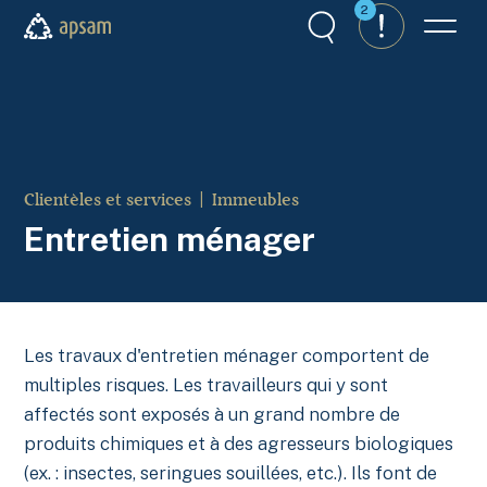
Aller au contenu principal
2
Recherche
Alertes
Menu
APSAM
Clientèles et services
Immeubles
Entretien ménager
Les travaux d'entretien ménager comportent de
multiples risques. Les travailleurs qui y sont
affectés sont exposés à un grand nombre de
produits chimiques et à des agresseurs biologiques
(ex. : insectes, seringues souillées, etc.). Ils font de