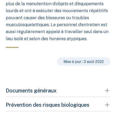
plus de la manutention d’objets et d’équipements
lourds et ont à exécuter des mouvements répétitifs
pouvant causer des blessures ou troubles
musculosquelettiques. Le personnel d’entretien est
aussi régulièrement appelé à travailler seul dans un
lieu isolé et selon des horaires atypiques.
Mise à jour : 3 août 2022
Documents généraux
Les documents classés dans cette section abordent
Prévention des risques biologiques
plusieurs types de risques associés aux travaux
d’entretien ménager. Ils proviennent d'autres organismes