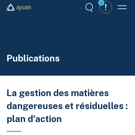
Aller au contenu principal
3
Recherche
Alertes
Menu
APSAM
Publications
La gestion des matières
dangereuses et résiduelles :
plan d'action