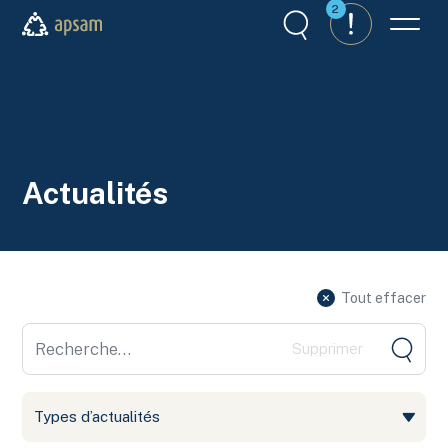
Aller au contenu principal
2
Recherche
Alertes
Menu
APSAM
Actualités
Tout effacer
Aller
Types d’actualités