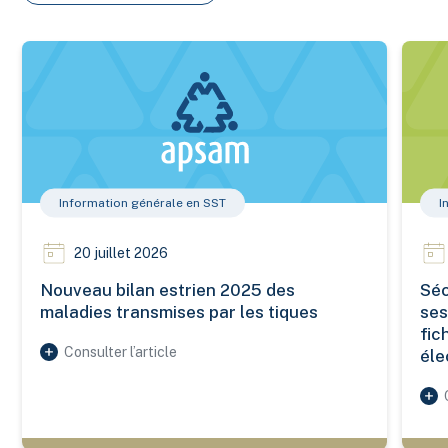
Nouveau bilan estrien 2025 des maladies transmises par les 
Sécuri
Information générale en SST
I
20 juillet 2026
Nouveau bilan estrien 2025 des
Séc
maladies transmises par les tiques
ses
fic
Consulter l’article
éle