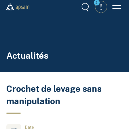
Aller au contenu principal
2
Recherche
Alertes
Menu
APSAM
Actualités
Crochet de levage sans
manipulation
Date