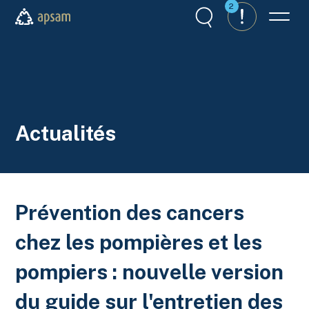
Aller au contenu principal
2
Recherche
Alertes
Menu
APSAM
Actualités
Prévention des cancers
chez les pompières et les
pompiers : nouvelle version
du guide sur l'entretien des