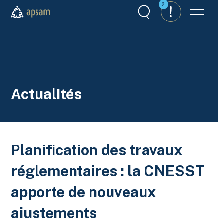
Aller au contenu principal
2
Recherche
Alertes
Menu
APSAM
Actualités
Planification des travaux
réglementaires : la CNESST
apporte de nouveaux
ajustements