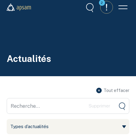
Aller au contenu principal
2
Recherche
Alertes
Menu
APSAM
Actualités
Tout effacer
Aller
Types d’actualités