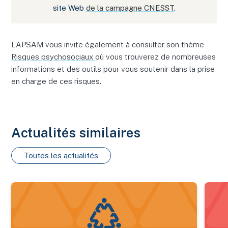
site Web
de la campagne CNESST
.
L’APSAM vous invite également à consulter son thème
Risques psychosociaux
où vous trouverez de nombreuses
informations et des outils pour vous soutenir dans la prise
en charge de ces risques.
Actualités similaires
Toutes les actualités
Nouveau bilan estrien 2025 des maladies transmises par les 
Certif