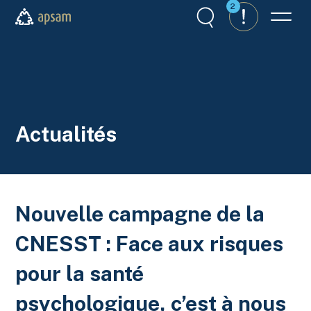
Aller au contenu principal
2
Recherche
Alertes
Menu
APSAM
Actualités
Nouvelle campagne de la
CNESST : Face aux risques
pour la santé
psychologique, c’est à nous