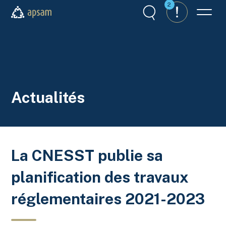
Aller au contenu principal
2
Recherche
Alertes
Menu
APSAM
Actualités
La CNESST publie sa
planification des travaux
réglementaires 2021-2023