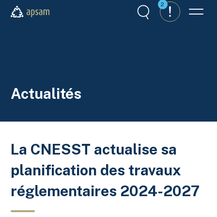
Aller au contenu principal
2
Recherche
Alertes
Menu
APSAM
Actualités
La CNESST actualise sa
planification des travaux
réglementaires 2024-2027