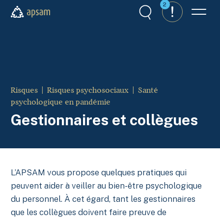
Aller au contenu principal
2
Recherche
Alertes
Menu
APSAM
Risques
Risques psychosociaux
Santé
psychologique en pandémie
Gestionnaires et collègues
L’APSAM vous propose quelques pratiques qui
peuvent aider à veiller au bien-être psychologique
du personnel. À cet égard, tant les gestionnaires
que les collègues doivent faire preuve de