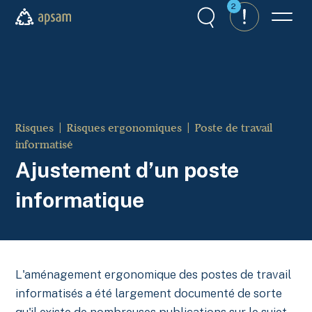
Aller au contenu principal
2
Recherche
Alertes
Menu
APSAM
Risques
Risques ergonomiques
Poste de travail
informatisé
Ajustement d’un poste
informatique
L'aménagement ergonomique des postes de travail
informatisés a été largement documenté de sorte