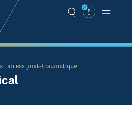
2
Recherche
Alertes
Menu
s : stress post-traumatique
ical