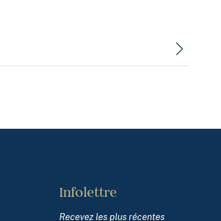
 vous pouvez :
ble 24 heures sur 24, 7 jours sur 7 au
s les personnes qui ont des réactions post-
faites, ce sera l’occasion de réviser vos
m
, qui fournit entre autres des informations si
 confidentiel). Vous y trouverez notamment de
tervenant par clavardage.
’y penser ou « tourner la page ».
 la route, l'accident c'est du passé ».
Infolettre
Recevez les plus récentes