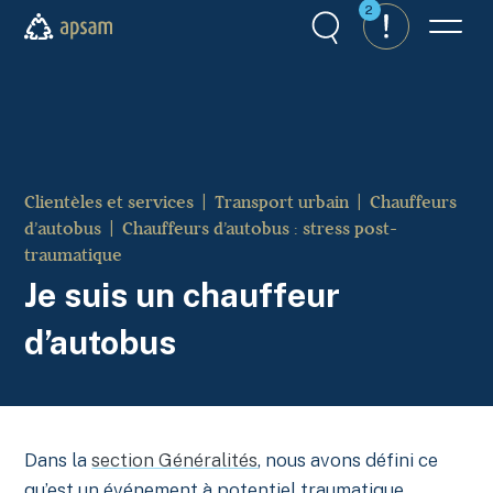
Aller au contenu principal
2
Recherche
Alertes
Menu
APSAM
Clientèles et services
Transport urbain
Chauffeurs
d’autobus
Chauffeurs d'autobus : stress post-
traumatique
Je suis un chauffeur
d’autobus
Dans la
section Généralités
, nous avons défini ce
qu’est un événement à potentiel traumatique,