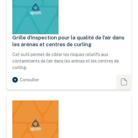
Grille d'inspection pour la qualité de l'air dans
Grille d'inspection pour la qualité de l'air dans les arénas e
les arénas et centres de curling
Cet outil permet de cibler les risques relatifs aux
contaminants de l’air dans les arénas et les centres de
curling.
Consulter
Outils