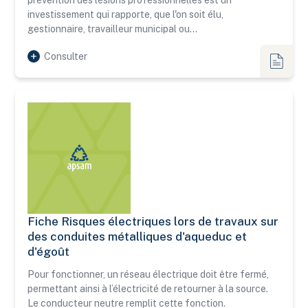
prévention des lésions professionnelles est un
investissement qui rapporte, que l'on soit élu,
gestionnaire, travailleur municipal ou…
Consulter
Fiches
Fiche Risques électriques lors de travaux sur
Fiche Risques électriques lors de travaux sur des conduit
des conduites métalliques d'aqueduc et
d'égoût
Pour fonctionner, un réseau électrique doit être fermé,
permettant ainsi à l’électricité de retourner à la source.
Le conducteur neutre remplit cette fonction.