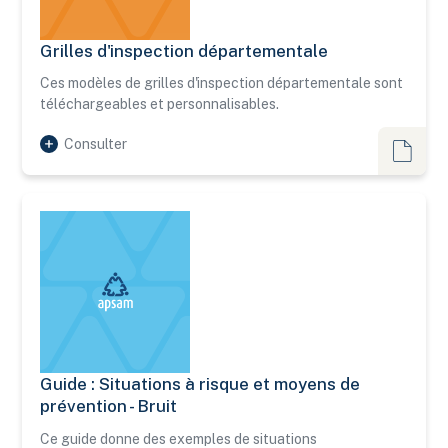
Grilles d'inspection départementale
Grilles d'inspection départementale
Ces modèles de grilles d'inspection départementale sont
téléchargeables et personnalisables.
Consulter
Outils
Guide : Situations à risque et moyens de
Guide : Situations à risque et moyens de prévention - Bruit
prévention - Bruit
Ce guide donne des exemples de situations