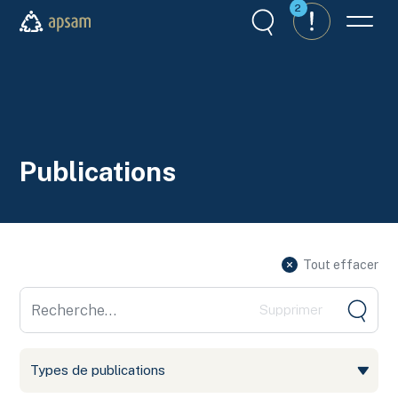
Aller au contenu principal
2
Recherche
Alertes
Menu
APSAM
Publications
Tout effacer
Aller
Types de publications