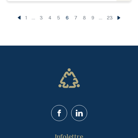
1
…
3
4
5
6
7
8
9
…
23
Facebook
LinkedIn
Infolettre