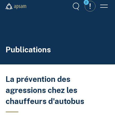
Aller au contenu principal
2
Recherche
Alertes
Menu
APSAM
Publications
La prévention des
agressions chez les
chauffeurs d'autobus