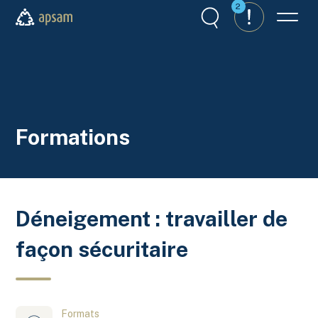
Aller au contenu principal
2
Recherche
Alertes
Menu
APSAM
Formations
Déneigement : travailler de
façon sécuritaire
Formats