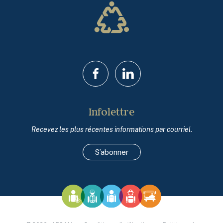
Demandez à la personne touchée ce dont elle a besoin,
des ressources :
Commentparlerdusuicide.com
.
c’est la meilleure personne pour vous dire ce qui lui fait du
Le service numérique québécois en prévention du
bien. Et surtout, n’oubliez pas de prendre soin de vous.
suicide (gratuit, bilingue et confidentiel) rend
Vous avez le droit de demander de l’aide
.
accessible de nombreuses informations et des
conseils pour les proches et offre également la
La vidéo
Le stress post-traumatique, ça concerne aussi
possibilité de communiquer avec un intervenant par
les proches
peut vous aider à mieux comprendre l’impact
Facebook
LinkedIn
téléphone, texto ou clavardage :
suicide.ca
.
d’un événement traumatique sur la vie familiale.
Infolettre
Recevez les plus récentes informations par courriel.
S’abonner