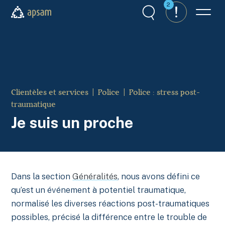
Aller au contenu principal
2
Recherche
Alertes
Menu
APSAM
Clientèles et services
Police
Police : stress post-
traumatique
Je suis un proche
Dans la section
Généralités
, nous avons défini ce
qu’est un événement à potentiel traumatique,
normalisé les diverses réactions post-traumatiques
possibles, précisé la différence entre le trouble de