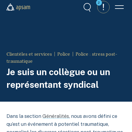
Aller au contenu principal
2
Recherche
Alertes
Menu
APSAM
Clientèles et services
Police
Police : stress post-
traumatique
Je suis un collègue ou un
représentant syndical
Dans la section
Généralités
, nous avons défini ce
qu’est un événement à potentiel traumatique,