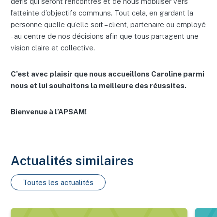
défis qui seront rencontrés et de nous mobiliser vers
l’atteinte d’objectifs communs. Tout cela, en gardant la
personne quelle qu’elle soit – client, partenaire ou employé
- au centre de nos décisions afin que tous partagent une
vision claire et collective.
C’est avec plaisir que nous accueillons Caroline parmi
nous et lui souhaitons la meilleure des réussites.
Bienvenue à l’APSAM!
Actualités similaires
Toutes les actualités
Nouveautés en SST : s’informer, s’outiller et agir – Été 2026
Le rap