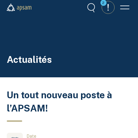
Aller au contenu principal
2
Recherche
Alertes
Menu
APSAM
Actualités
Un tout nouveau poste à
l’APSAM!
Date