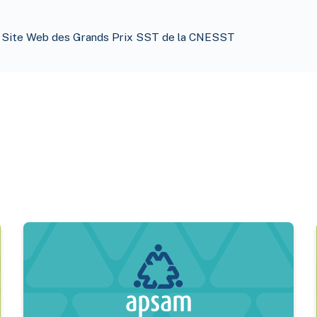
: Site Web des Grands Prix SST de la CNESST
es par les tiques
Sécurité électrique – La CNESST précise ses attentes