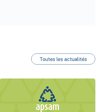
Toutes les actualités
 avec un nouvel exemple de fiche de cadenassage pour les 
Consultation publique – Projet de norme P 9600-100 « Guid