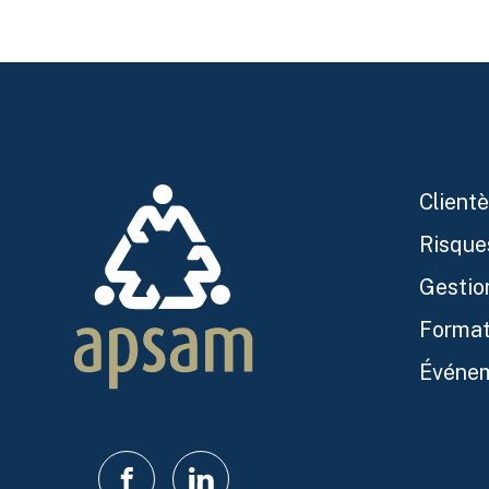
Clientè
Risque
Gestio
Format
Événe