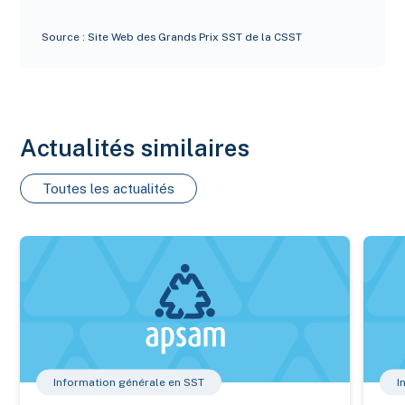
Source : Site Web des Grands Prix SST de la CSST
Actualités similaires
Toutes les actualités
Nouveau bilan estrien 2025 des maladies transmises par les 
Sécuri
Information générale en SST
I