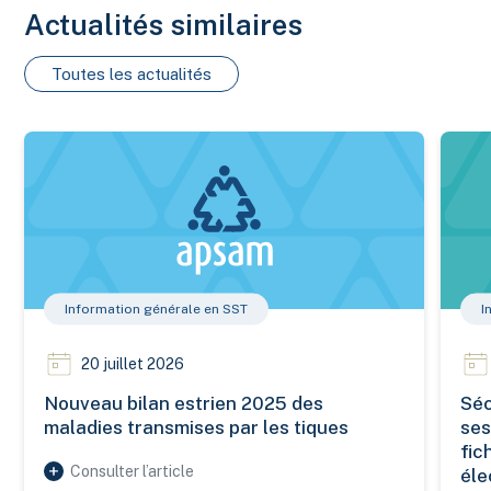
Actualités similaires
Toutes les actualités
Nouveau bilan estrien 2025 des maladies transmises par les 
Sécuri
Information générale en SST
I
20 juillet 2026
Nouveau bilan estrien 2025 des
Séc
maladies transmises par les tiques
ses
fic
Consulter l’article
éle