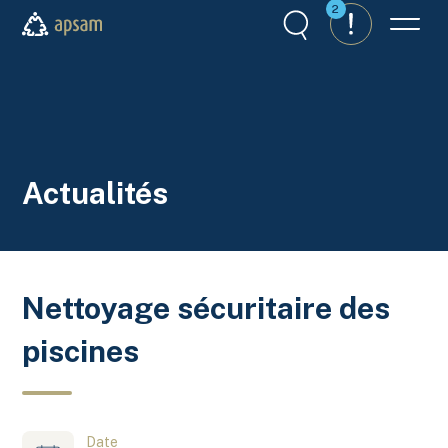
Aller au contenu principal
2
Recherche
Alertes
Menu
APSAM
Actualités
Nettoyage sécuritaire des
piscines
Date