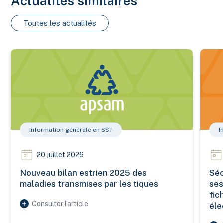
Actualités similaires
Toutes les actualités
Nouveau bilan estrien 2025 des maladies transmises par les 
Sécuri
Information générale en SST
I
20 juillet 2026
Nouveau bilan estrien 2025 des
Séc
maladies transmises par les tiques
ses
fic
Consulter l’article
éle