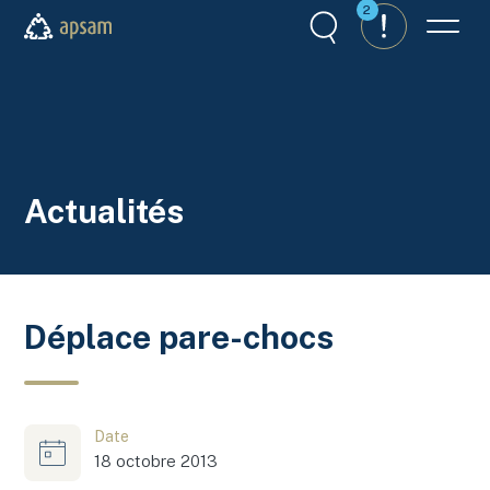
Aller au contenu principal
2
Recherche
Alertes
Menu
APSAM
Actualités
Déplace pare-chocs
Date
18 octobre 2013