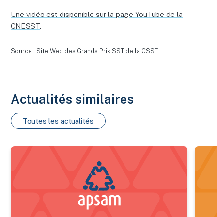
Une vidéo est disponible sur la page YouTube de la
CNESST
.
Source : Site Web des Grands Prix SST de la CSST
Actualités similaires
Toutes les actualités
Nouveau bilan estrien 2025 des maladies transmises par les 
Sécuri