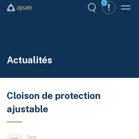
Aller au contenu principal
2
Recherche
Alertes
Menu
APSAM
Actualités
Cloison de protection
ajustable
Date