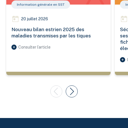
Information générale en SST
I
20 juillet 2026
Nouveau bilan estrien 2025 des
Séc
maladies transmises par les tiques
ses
fic
Consulter l’article
éle